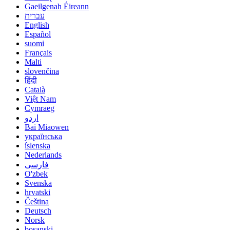
Gaeilgenah Éireann
עברית
English
Español
suomi
Français
Malti
slovenčina
हिंदी
Català
Việt Nam
Cymraeg
اردو
Bai Miaowen
українська
íslenska
Nederlands
فارسی
O'zbek
Svenska
hrvatski
Čeština
Deutsch
Norsk
bosanski