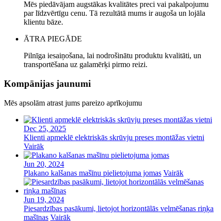
Mēs piedāvājam augstākas kvalitātes preci vai pakalpojumu
par līdzvērtīgu cenu. Tā rezultātā mums ir augoša un lojāla
klientu bāze.
ĀTRA PIEGĀDE
Pilnīga iesaiņošana, lai nodrošinātu produktu kvalitāti, un
transportēšana uz galamērķi pirmo reizi.
Kompānijas jaunumi
Mēs apsolām atrast jums pareizo aprīkojumu
Dec 25, 2025
Klienti apmeklē elektriskās skrūvju preses montāžas vietni
Vairāk
Jun 20, 2024
Plakano kalšanas mašīnu pielietojuma jomas
Vairāk
Jun 19, 2024
Piesardzības pasākumi, lietojot horizontālās velmēšanas riņķa
mašīnas
Vairāk