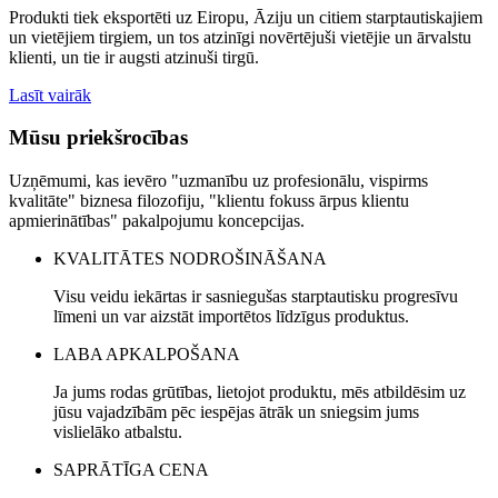
Produkti tiek eksportēti uz Eiropu, Āziju un citiem starptautiskajiem
un vietējiem tirgiem, un tos atzinīgi novērtējuši vietējie un ārvalstu
klienti, un tie ir augsti atzinuši tirgū.
Lasīt vairāk
Mūsu priekšrocības
Uzņēmumi, kas ievēro "uzmanību uz profesionālu, vispirms
kvalitāte" biznesa filozofiju, "klientu fokuss ārpus klientu
apmierinātības" pakalpojumu koncepcijas.
KVALITĀTES NODROŠINĀŠANA
Visu veidu iekārtas ir sasniegušas starptautisku progresīvu
līmeni un var aizstāt importētos līdzīgus produktus.
LABA APKALPOŠANA
Ja jums rodas grūtības, lietojot produktu, mēs atbildēsim uz
jūsu vajadzībām pēc iespējas ātrāk un sniegsim jums
vislielāko atbalstu.
SAPRĀTĪGA CENA