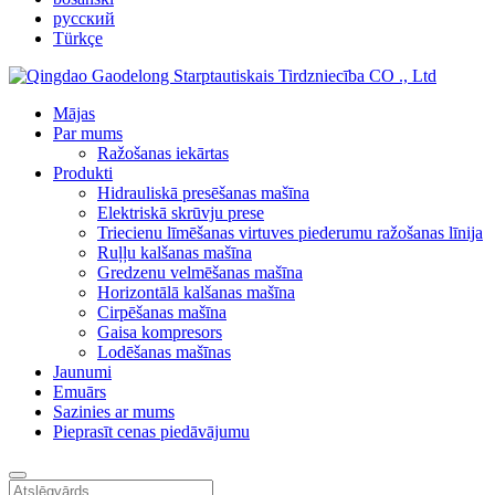
русский
Türkçe
Mājas
Par mums
Ražošanas iekārtas
Produkti
Hidrauliskā presēšanas mašīna
Elektriskā skrūvju prese
Triecienu līmēšanas virtuves piederumu ražošanas līnija
Ruļļu kalšanas mašīna
Gredzenu velmēšanas mašīna
Horizontālā kalšanas mašīna
Cirpēšanas mašīna
Gaisa kompresors
Lodēšanas mašīnas
Jaunumi
Emuārs
Sazinies ar mums
Pieprasīt cenas piedāvājumu