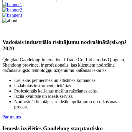
Vadošais industriālo risinājumu nodrošinātājs
Kopš
2020
Qingdao Gaodelong International Trade Co, Ltd atrodas Qingdao,
Shandong provincē, ir profesionālis, kas klientiem nodrošina
dažādas augsto tehnoloģiju uzņēmumu kalšanas iekārtas.
Lieliskas pētniecības un attīstības komandas.
Uzlabotas instrumentu iekārtas.
Profesionāls kalšanas mašīnu ražošanas cehs.
Izcila kvalitāte un ideāls serviss.
Nodrošināt lietotājus ar ideālu aprīkojumu un ražošanas
procesu.
Par mums
Iemesls izvēlēties Gaodelong starptautisko