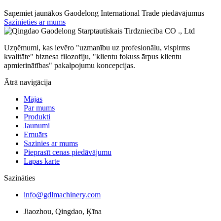
Saņemiet jaunākos Gaodelong International Trade piedāvājumus
Sazinieties ar mums
Uzņēmumi, kas ievēro "uzmanību uz profesionālu, vispirms
kvalitāte" biznesa filozofiju, "klientu fokuss ārpus klientu
apmierinātības" pakalpojumu koncepcijas.
Ātrā navigācija
Mājas
Par mums
Produkti
Jaunumi
Emuārs
Sazinies ar mums
Pieprasīt cenas piedāvājumu
Lapas karte
Sazināties
info@gdlmachinery.com
Jiaozhou, Qingdao, Ķīna