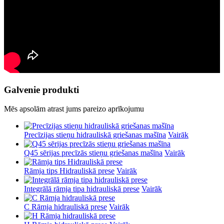
Galvenie produkti
Mēs apsolām atrast jums pareizo aprīkojumu
Precīzijas stieņu hidrauliskā griešanas mašīna
Vairāk
Q45 sērijas precīzās stieņu griešanas mašīna
Vairāk
Rāmja tips Hidrauliskā prese
Vairāk
Integrālā rāmja tipa hidrauliskā prese
Vairāk
C Rāmja hidrauliskā prese
Vairāk