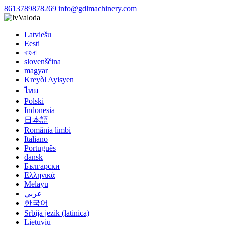
8613789878269
info@gdlmachinery.com
Valoda
Latviešu
Eesti
বাংলা
slovenščina
magyar
Kreyòl Ayisyen
ไทย
Polski
Indonesia
日本語
România limbi
Italiano
Português
dansk
Български
Ελληνικά
Melayu
عربي
한국어
Srbija jezik (latinica)
Lietuvių